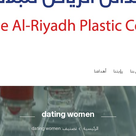
بنا
رؤيتنا
أهدافنا
dating women
الرئيسية
تصنيف: dating women