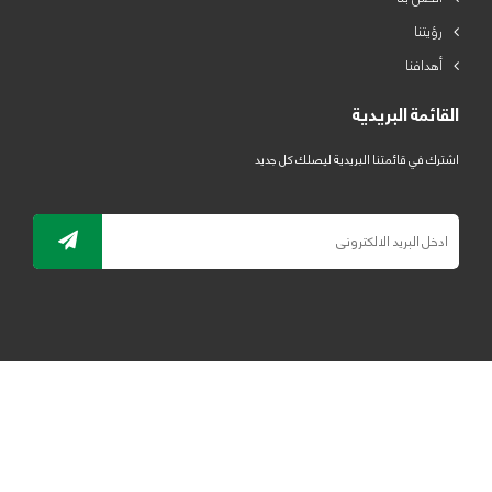
رؤيتنا
أهدافنا
القائمة البريدية
اشترك في قائمتنا البريدية ليصلك كل جديد
جميع الحقوق محفوظة لمصنع لدائن الرياض للبلاستيك 2019 ©
ELRYAD
تصميم مواقع / تطبيقات