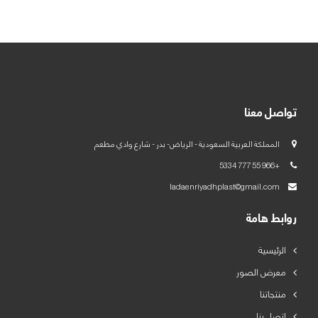
العربية
English
تواصل معنا
المملكة العربية السعودية - الرياض- بدر - شارع وادي مطعم
+966 55 777 5334
ladaenriyadhplast@gmail.com
روابط هامة
الرئيسية
معرض الصور
منتجاتنا
اتصل بنا