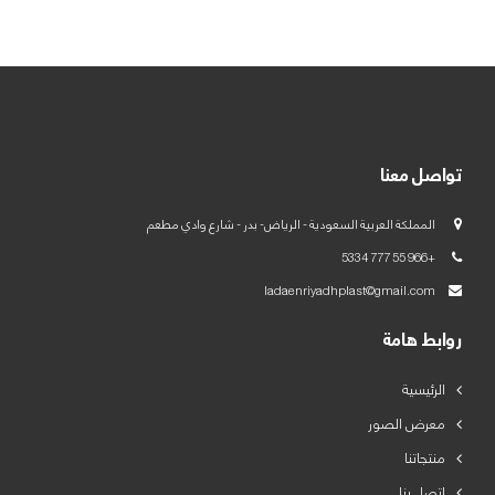
العربية
English
تواصل معنا
المملكة العربية السعودية - الرياض- بدر - شارع وادي مطعم
+966 55 777 5334
ladaenriyadhplast@gmail.com
روابط هامة
الرئيسية
معرض الصور
منتجاتنا
اتصل بنا