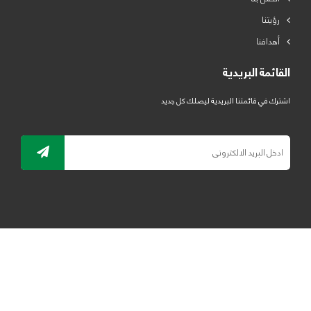
رؤيتنا
أهدافنا
القائمة البريدية
اشترك في قائمتنا البريدية ليصلك كل جديد
جميع الحقوق محفوظة لمصنع لدائن الرياض للبلاستيك 2019 ©
ELRYAD
تصميم مواقع / تطبيقات