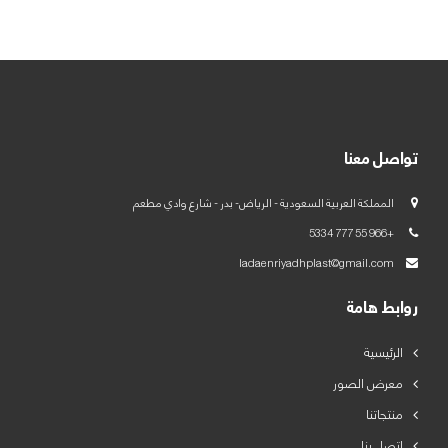
العربية
English
تواصل معنا
المملكة العربية السعودية - الرياض- بدر - شارع وادي مطعم
+966 55 777 5334
ladaenriyadhplast@gmail.com
روابط هامة
الرئيسية
معرض الصور
منتجاتنا
اتصل بنا