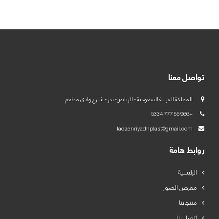
العربية
English
تواصل معنا
المملكة العربية السعودية - الرياض- بدر - شارع وادي مطعم
+966 55 777 5334
ladaenriyadhplast@gmail.com
روابط هامة
الرئيسية
معرض الصور
منتجاتنا
اتصل بنا