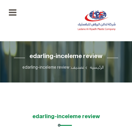
الرئيسية
edarling-inceleme review
معرض
الصور
+966
الرئيسية
تصنيف: edarling-inceleme review
55
منتجاتنا
777
5334
اتصل
بنا
ladaenriyadhplast@gmail.com
رؤيتنا
edarling-inceleme review
أهدافنا