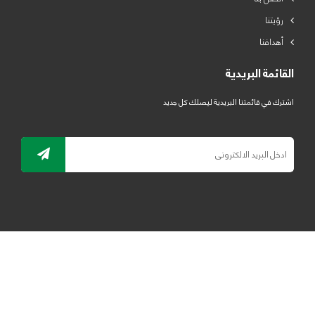
رؤيتنا
أهدافنا
القائمة البريدية
اشترك في قائمتنا البريدية ليصلك كل جديد
جميع الحقوق محفوظة لمصنع لدائن الرياض للبلاستيك 2019 ©
ELRYAD
تصميم مواقع / تطبيقات