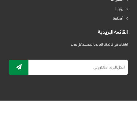
رؤيتنا
أهدافنا
القائمة البريدية
اشترك في قائمتنا البريدية ليصلك كل جديد
جميع الحقوق محفوظة لمصنع لدائن الرياض للبلاستيك 2019 ©
ELRYAD
تصميم مواقع / تطبيقات