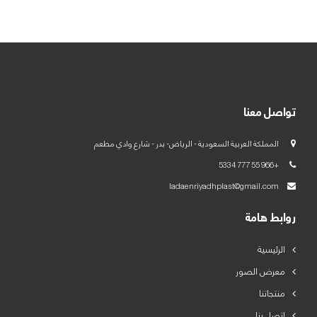
العربية
English
تواصل معنا
المملكة العربية السعودية - الرياض- بدر - شارع وادي مطعم
+966 55 777 5334
ladaenriyadhplast@gmail.com
روابط هامة
الرئيسية
معرض الصور
منتجاتنا
اتصل بنا