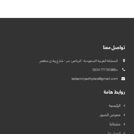
العربية
English
تواصل معنا
المملكة العربية السعودية - الرياض- بدر - شارع وادي مطعم
+966 55 777 5334
ladaenriyadhplast@gmail.com
روابط هامة
الرئيسية
معرض الصور
منتجاتنا
اتصل بنا