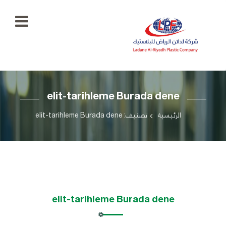
الرئيسية
elit-tarihleme Burada dene
معرض
الصور
+966
الرئيسية
تصنيف: elit-tarihleme Burada dene
55
منتجاتنا
777
5334
اتصل
بنا
ladaenriyadhplast@gmail.com
رؤيتنا
elit-tarihleme Burada dene
أهدافنا