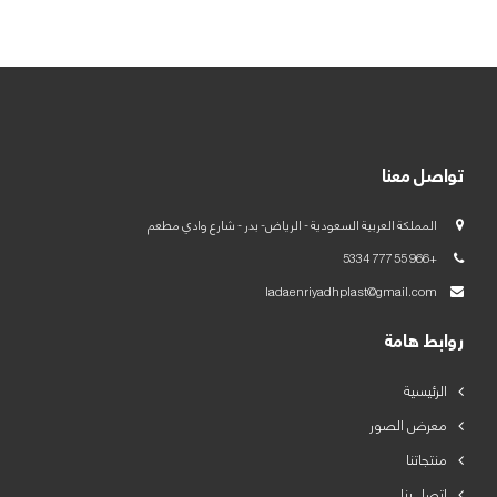
العربية
English
تواصل معنا
المملكة العربية السعودية - الرياض- بدر - شارع وادي مطعم
+966 55 777 5334
ladaenriyadhplast@gmail.com
روابط هامة
الرئيسية
معرض الصور
منتجاتنا
اتصل بنا