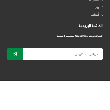
رؤيتنا
أهدافنا
القائمة البريدية
اشترك في قائمتنا البريدية ليصلك كل جديد
جميع الحقوق محفوظة لمصنع لدائن الرياض للبلاستيك 2019 ©
ELRYAD
تصميم مواقع / تطبيقات