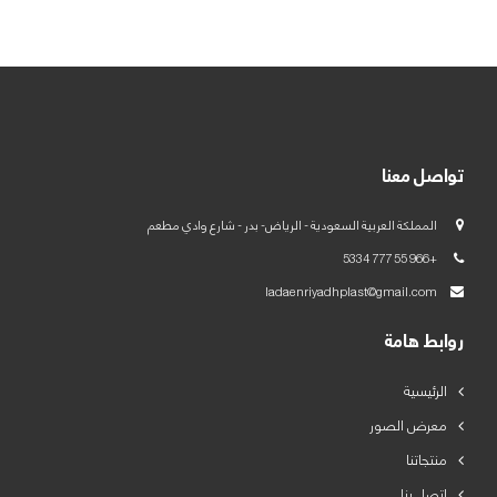
العربية
English
تواصل معنا
المملكة العربية السعودية - الرياض- بدر - شارع وادي مطعم
+966 55 777 5334
ladaenriyadhplast@gmail.com
روابط هامة
الرئيسية
معرض الصور
منتجاتنا
اتصل بنا