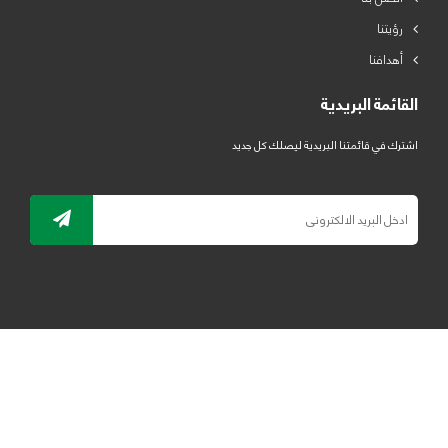
رؤيتنا
أهدافنا
القائمة البريدية
اشترك في قائمتنا البريدية ليصلك كل جديد
جميع الحقوق محفوظة لمصنع لدائن الرياض للبلاستيك 2019 ©
ELRYAD
تصميم مواقع / تطبيقات