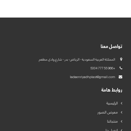
العربية
English
تواصل معنا
المملكة العربية السعودية - الرياض- بدر - شارع وادي مطعم
+966 55 777 5334
ladaenriyadhplast@gmail.com
روابط هامة
الرئيسية
معرض الصور
منتجاتنا
اتصل بنا