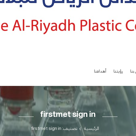
بنا
رؤيتنا
أهدافنا
firstmet sign in
الرئيسية
تصنيف: firstmet sign in