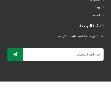
رؤيتنا
أهدافنا
القائمة البريدية
اشترك في قائمتنا البريدية ليصلك كل جديد
جميع الحقوق محفوظة لمصنع لدائن الرياض للبلاستيك 2019 ©
ELRYAD
تصميم مواقع / تطبيقات