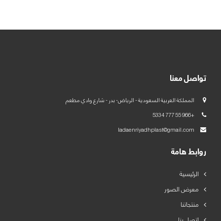
العربية
English
تواصل معنا
المملكة العربية السعودية - الرياض- بدر - شارع وادي مطعم
+966 55 777 5334
ladaenriyadhplast@gmail.com
روابط هامة
الرئيسية
معرض الصور
منتجاتنا
اتصل بنا