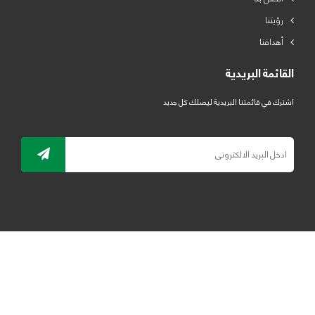
رؤيتنا
أهدافنا
القائمة البريدية
اشترك في قائمتنا البريدية ليصلك كل جديد
جميع الحقوق محفوظة لمصنع لدائن الرياض للبلاستيك 2019 ©
ELRYAD
تصميم مواقع / تطبيقات