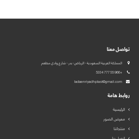
العربية
English
تواصل معنا
المملكة العربية السعودية - الرياض- بدر - شارع وادي مطعم
+966 55 777 5334
ladaenriyadhplast@gmail.com
روابط هامة
الرئيسية
معرض الصور
منتجاتنا
اتصل بنا