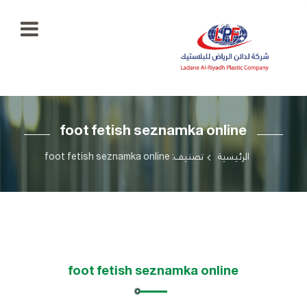
الرئيسية
foot fetish seznamka online
معرض
الصور
+966
الرئيسية
تصنيف: foot fetish seznamka online
55
منتجاتنا
777
5334
اتصل
بنا
ladaenriyadhplast@gmail.com
رؤيتنا
foot fetish seznamka online
أهدافنا