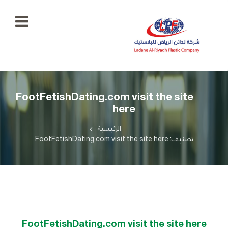
الرئيسية
FootFetishDating.com visit the site
معرض
here
الصور
+966
55
الرئيسية
منتجاتنا
777
تصنيف: FootFetishDating.com visit the site here
5334
اتصل
بنا
ladaenriyadhplast@gmail.com
رؤيتنا
أهدافنا
FootFetishDating.com visit the site here