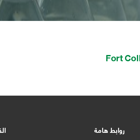
Fort Co
روابط هامة
الق