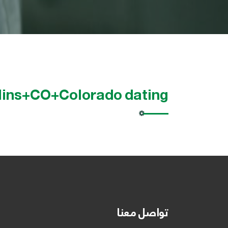
llins+CO+Colorado dating
تواصل معنا