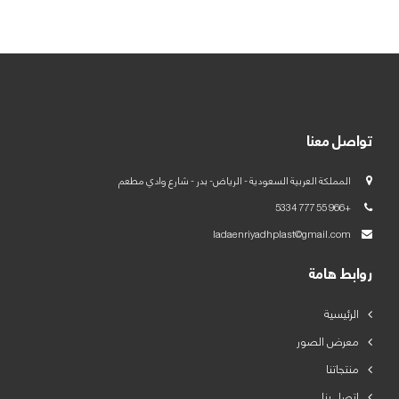
العربية
English
تواصل معنا
المملكة العربية السعودية - الرياض- بدر - شارع وادي مطعم
+966 55 777 5334
ladaenriyadhplast@gmail.com
روابط هامة
الرئيسية
معرض الصور
منتجاتنا
اتصل بنا