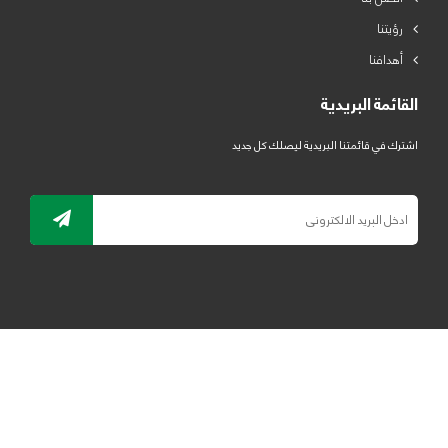
رؤيتنا
أهدافنا
القائمة البريدية
اشترك في قائمتنا البريدية ليصلك كل جديد
جميع الحقوق محفوظة لمصنع لدائن الرياض للبلاستيك 2019 ©
ELRYAD
تصميم مواقع / تطبيقات