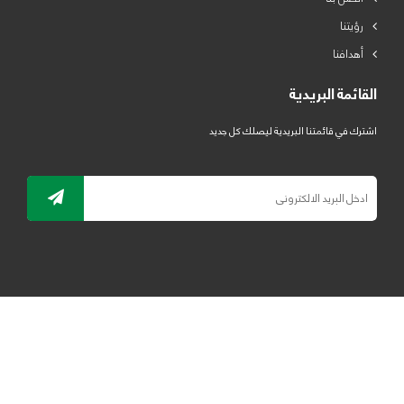
رؤيتنا
أهدافنا
القائمة البريدية
اشترك في قائمتنا البريدية ليصلك كل جديد
جميع الحقوق محفوظة لمصنع لدائن الرياض للبلاستيك 2019 ©
ELRYAD
تصميم مواقع / تطبيقات