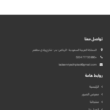
العربية
English
تواصل معنا
المملكة العربية السعودية - الرياض- بدر - شارع وادي مطعم
+966 55 777 5334
ladaenriyadhplast@gmail.com
روابط هامة
الرئيسية
معرض الصور
منتجاتنا
اتصل بنا