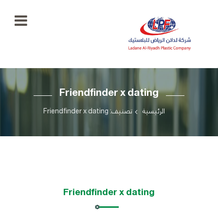
الرئيسية
Friendfinder x dating
معرض
الصور
+966
الرئيسية
تصنيف: Friendfinder x dating
55
منتجاتنا
777
5334
اتصل
بنا
ladaenriyadhplast@gmail.com
رؤيتنا
Friendfinder x dating
أهدافنا