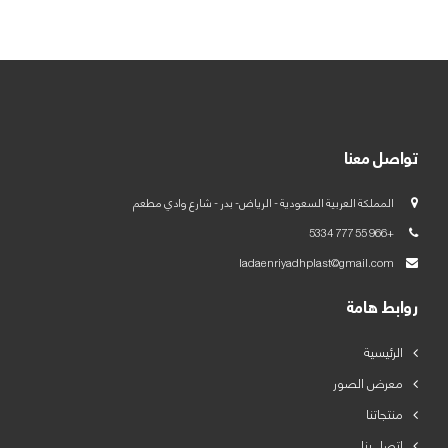
العربية
English
تواصل معنا
المملكة العربية السعودية - الرياض- بدر - شارع وادي مطعم
+966 55 777 5334
ladaenriyadhplast@gmail.com
روابط هامة
الرئيسية
معرض الصور
منتجاتنا
اتصل بنا