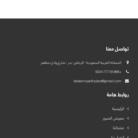
العربية
English
تواصل معنا
المملكة العربية السعودية - الرياض- بدر - شارع وادي مطعم
+966 55 777 5334
ladaenriyadhplast@gmail.com
روابط هامة
الرئيسية
معرض الصور
منتجاتنا
اتصل بنا