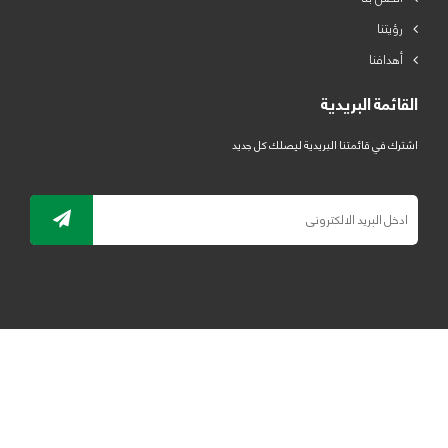
رؤيتنا
أهدافنا
القائمة البريدية
اشترك في قائمتنا البريدية ليصلك كل جديد
جميع الحقوق محفوظة لمصنع لدائن الرياض للبلاستيك 2019 ©
ELRYAD
تصميم مواقع / تطبيقات