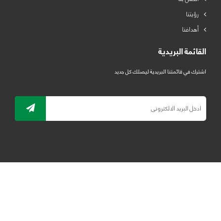
رؤيتنا
أهدافنا
القائمة البريدية
اشترك في قائمتنا البريدية ليصلك كل جديد
جميع الحقوق محفوظة لمصنع لدائن الرياض للبلاستيك 2019 ©
ELRYAD
تصميم مواقع / تطبيقات