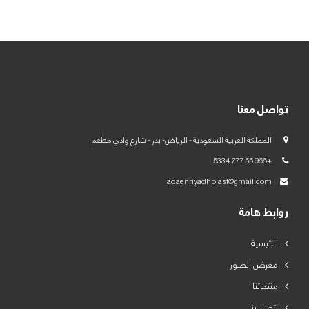
العربية
English
تواصل معنا
المملكة العربية السعودية - الرياض- بدر - شارع وادي مطعم
+966 55 777 5334
ladaenriyadhplast@gmail.com
روابط هامة
الرئيسية
معرض الصور
منتجاتنا
اتصل بنا