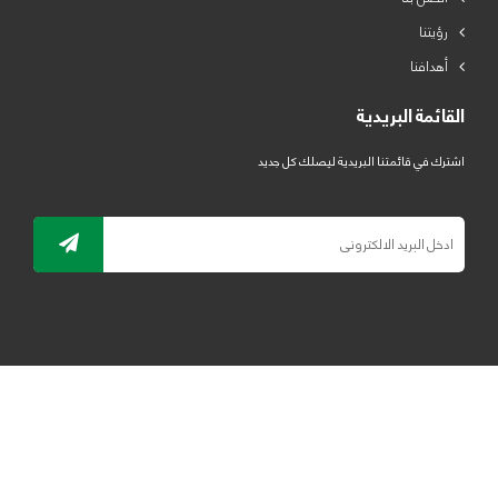
رؤيتنا
أهدافنا
القائمة البريدية
اشترك في قائمتنا البريدية ليصلك كل جديد
جميع الحقوق محفوظة لمصنع لدائن الرياض للبلاستيك 2019 ©
ELRYAD
تصميم مواقع / تطبيقات