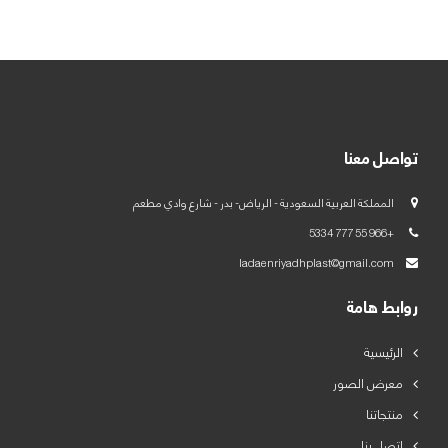
العربية
English
تواصل معنا
المملكة العربية السعودية - الرياض- بدر - شارع وادي مطعم
+966 55 777 5334
ladaenriyadhplast@gmail.com
روابط هامة
الرئيسية
معرض الصور
منتجاتنا
اتصل بنا