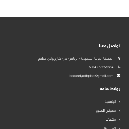
العربية
English
تواصل معنا
المملكة العربية السعودية - الرياض- بدر - شارع وادي مطعم
+966 55 777 5334
ladaenriyadhplast@gmail.com
روابط هامة
الرئيسية
معرض الصور
منتجاتنا
اتصل بنا