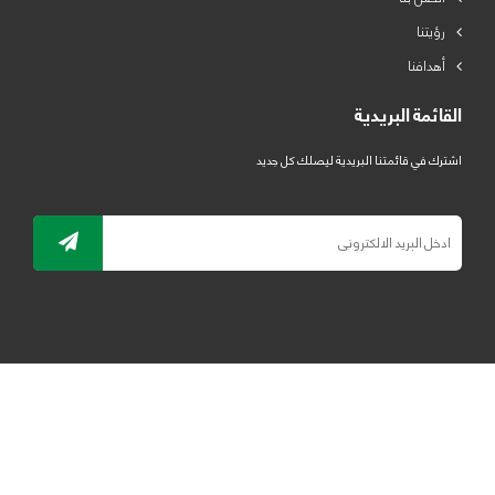
رؤيتنا
أهدافنا
القائمة البريدية
اشترك في قائمتنا البريدية ليصلك كل جديد
جميع الحقوق محفوظة لمصنع لدائن الرياض للبلاستيك 2019 ©
ELRYAD
تصميم مواقع / تطبيقات