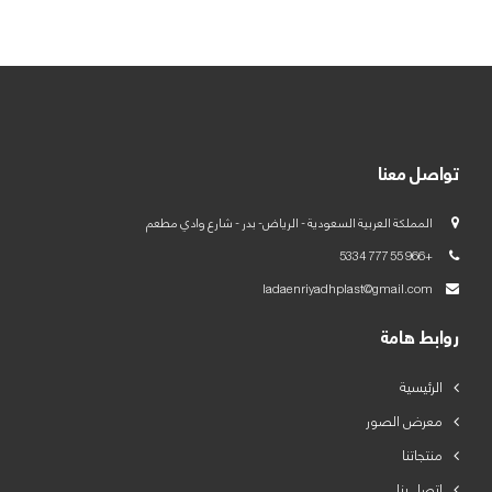
العربية
English
تواصل معنا
المملكة العربية السعودية - الرياض- بدر - شارع وادي مطعم
+966 55 777 5334
ladaenriyadhplast@gmail.com
روابط هامة
الرئيسية
معرض الصور
منتجاتنا
اتصل بنا