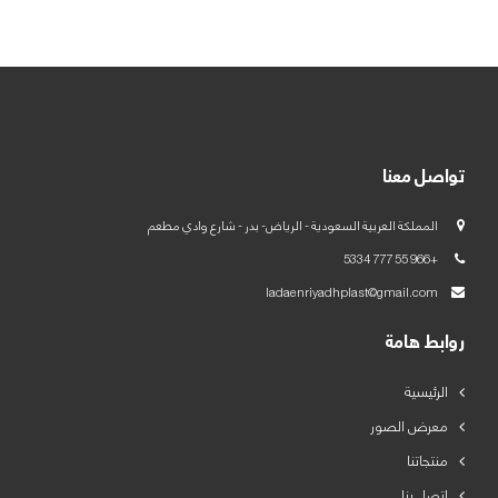
العربية
English
تواصل معنا
المملكة العربية السعودية - الرياض- بدر - شارع وادي مطعم
+966 55 777 5334
ladaenriyadhplast@gmail.com
روابط هامة
الرئيسية
معرض الصور
منتجاتنا
اتصل بنا