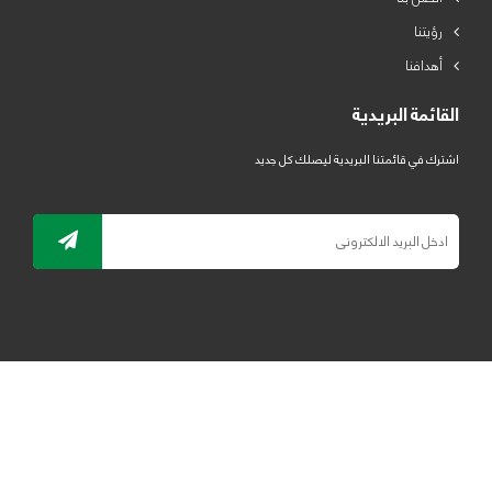
رؤيتنا
أهدافنا
القائمة البريدية
اشترك في قائمتنا البريدية ليصلك كل جديد
جميع الحقوق محفوظة لمصنع لدائن الرياض للبلاستيك 2019 ©
ELRYAD
تصميم مواقع / تطبيقات