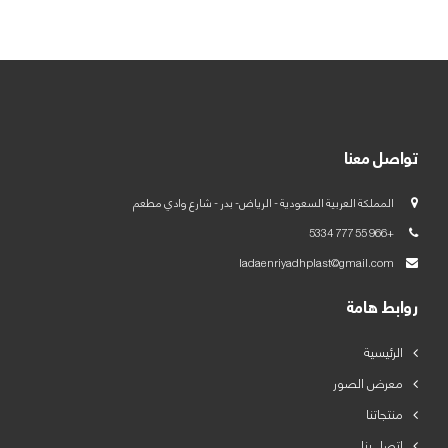
العربية
English
تواصل معنا
المملكة العربية السعودية - الرياض- بدر - شارع وادي مطعم
+966 55 777 5334
ladaenriyadhplast@gmail.com
روابط هامة
الرئيسية
معرض الصور
منتجاتنا
اتصل بنا