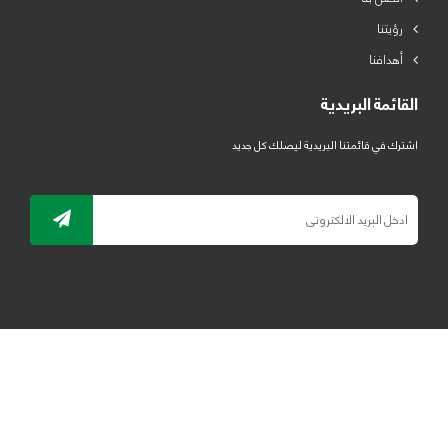
رؤيتنا
أهدافنا
القائمة البريدية
اشترك في قائمتنا البريدية ليصلك كل جديد
جميع الحقوق محفوظة لمصنع لدائن الرياض للبلاستيك 2019 ©
ELRYAD
تصميم مواقع / تطبيقات