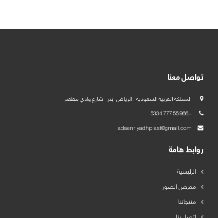
العربية
English
تواصل معنا
المملكة العربية السعودية - الرياض- بدر - شارع وادي مطعم
+966 55 777 5334
ladaenriyadhplast@gmail.com
روابط هامة
الرئيسية
معرض الصور
منتجاتنا
اتصل بنا