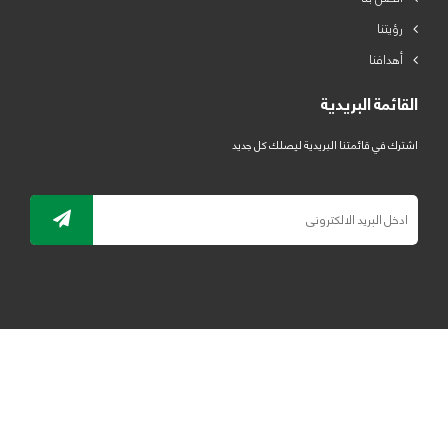
رؤيتنا
أهدافنا
القائمة البريدية
اشترك في قائمتنا البريدية ليصلك كل جديد
جميع الحقوق محفوظة لمصنع لدائن الرياض للبلاستيك 2019 ©
ELRYAD
تصميم مواقع / تطبيقات