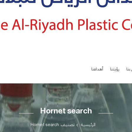
بنا
رؤيتنا
أهدافنا
Hornet search
الرئيسية
تصنيف: Hornet search