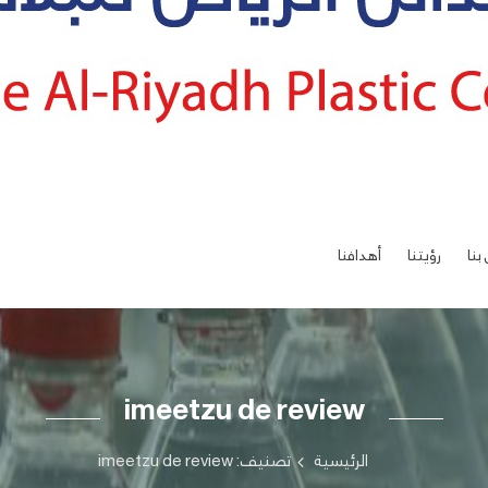
بنا
رؤيتنا
أهدافنا
imeetzu de review
الرئيسية
تصنيف: imeetzu de review