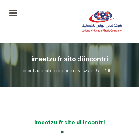
الرئيسية
imeetzu fr sito di incontri
معرض
الصور
+966
الرئيسية
تصنيف: imeetzu fr sito di incontri
55
منتجاتنا
777
5334
اتصل
بنا
ladaenriyadhplast@gmail.com
رؤيتنا
imeetzu fr sito di incontri
أهدافنا