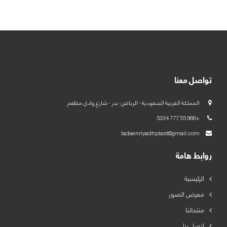
العربية
English
تواصل معنا
المملكة العربية السعودية - الرياض- بدر - شارع وادي مطعم
+966 55 777 5334
ladaenriyadhplast@gmail.com
روابط هامة
الرئيسية
معرض الصور
منتجاتنا
اتصل بنا