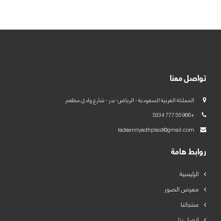
العربية
English
تواصل معنا
المملكة العربية السعودية - الرياض- بدر - شارع وادي مطعم
+966 55 777 5334
ladaenriyadhplast@gmail.com
روابط هامة
الرئيسية
معرض الصور
منتجاتنا
اتصل بنا