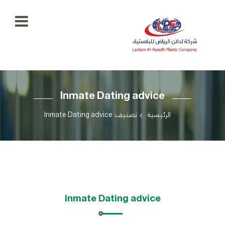
الرئيسية
Inmate Dating advice
معرض
الصور
+966
الرئيسية
تصنيف: Inmate Dating advice
55
منتجاتنا
777
5334
اتصل
بنا
ladaenriyadhplast@gmail.com
رؤيتنا
Inmate Dating advice
أهدافنا