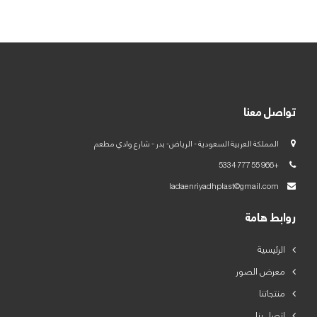
العربية
English
تواصل معنا
المملكة العربية السعودية - الرياض- بدر - شارع وادي مطعم
+966 55 777 5334
ladaenriyadhplast@gmail.com
روابط هامة
الرئيسية
معرض الصور
منتجاتنا
اتصل بنا