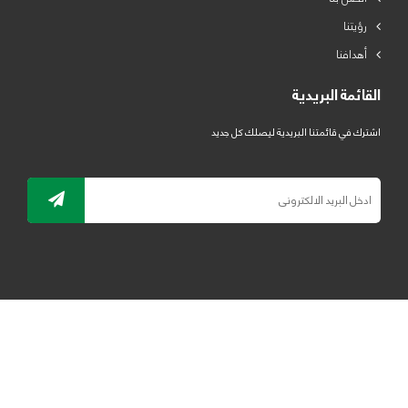
رؤيتنا
أهدافنا
القائمة البريدية
اشترك في قائمتنا البريدية ليصلك كل جديد
جميع الحقوق محفوظة لمصنع لدائن الرياض للبلاستيك 2019 ©
ELRYAD
تصميم مواقع / تطبيقات