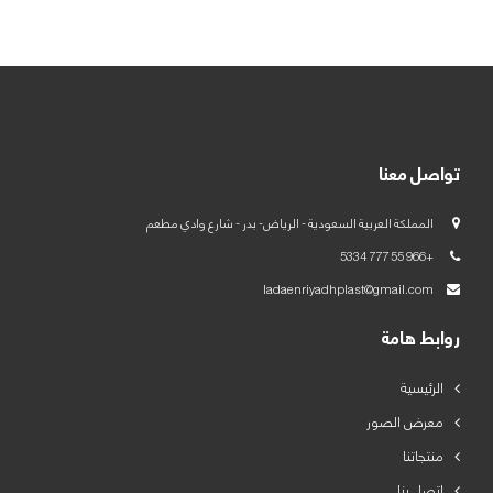
العربية
English
تواصل معنا
المملكة العربية السعودية - الرياض- بدر - شارع وادي مطعم
+966 55 777 5334
ladaenriyadhplast@gmail.com
روابط هامة
الرئيسية
معرض الصور
منتجاتنا
اتصل بنا