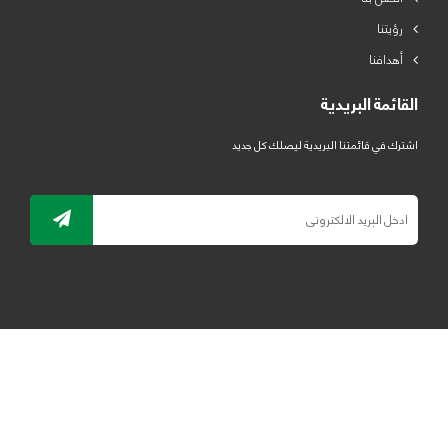
رؤيتنا
أهدافنا
القائمة البريدية
اشترك في قائمتنا البريدية ليصلك كل جديد
جميع الحقوق محفوظة لمصنع لدائن الرياض للبلاستيك 2019 ©
ELRYAD
تصميم مواقع / تطبيقات