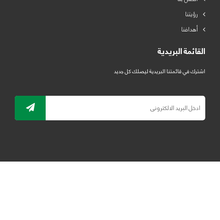
رؤيتنا
أهدافنا
القائمة البريدية
اشترك في قائمتنا البريدية ليصلك كل جديد
جميع الحقوق محفوظة لمصنع لدائن الرياض للبلاستيك 2019 ©
ELRYAD
تصميم مواقع / تطبيقات