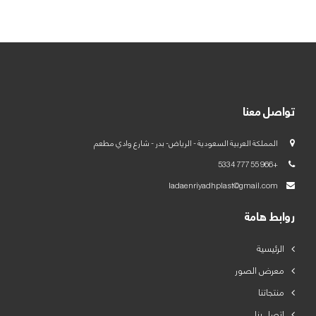
العربية
English
تواصل معنا
المملكة العربية السعودية - الرياض- بدر - شارع وادي مطعم
+966 55 777 5334
ladaenriyadhplast@gmail.com
روابط هامة
الرئيسية
معرض الصور
منتجاتنا
اتصل بنا