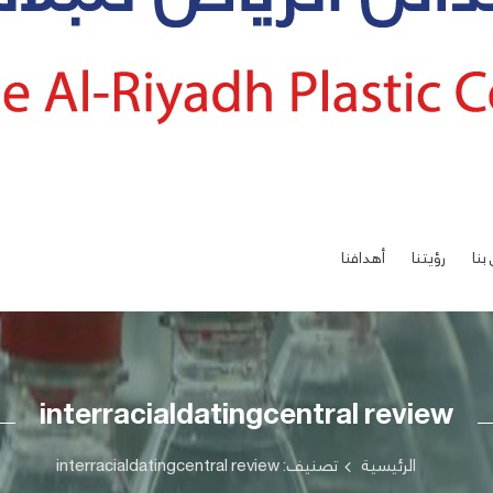
بنا
رؤيتنا
أهدافنا
interracialdatingcentral review
الرئيسية
تصنيف: interracialdatingcentral review