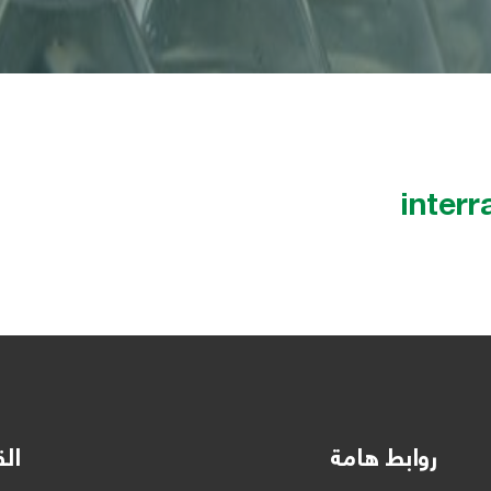
interr
روابط هامة
الق