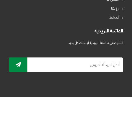
رؤيتنا
أهدافنا
القائمة البريدية
اشترك في قائمتنا البريدية ليصلك كل جديد
جميع الحقوق محفوظة لمصنع لدائن الرياض للبلاستيك 2019 ©
ELRYAD
تصميم مواقع / تطبيقات