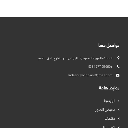
العربية
English
تواصل معنا
المملكة العربية السعودية - الرياض- بدر - شارع وادي مطعم
+966 55 777 5334
ladaenriyadhplast@gmail.com
روابط هامة
الرئيسية
معرض الصور
منتجاتنا
اتصل بنا