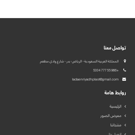
العربية
English
تواصل معنا
المملكة العربية السعودية - الرياض- بدر - شارع وادي مطعم
+966 55 777 5334
ladaenriyadhplast@gmail.com
روابط هامة
الرئيسية
معرض الصور
منتجاتنا
اتصل بنا