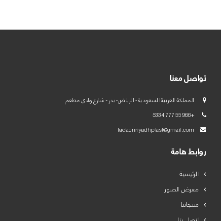
العربية
English
تواصل معنا
المملكة العربية السعودية - الرياض- بدر - شارع وادي مطعم
+966 55 777 5334
ladaenriyadhplast@gmail.com
روابط هامة
الرئيسية
معرض الصور
منتجاتنا
اتصل بنا