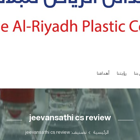
بنا
رؤيتنا
أهدافنا
jeevansathi cs review
الرئيسية
تصنيف: jeevansathi cs review