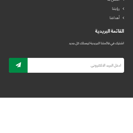
رؤيتنا
أهدافنا
القائمة البريدية
اشترك في قائمتنا البريدية ليصلك كل جديد
جميع الحقوق محفوظة لمصنع لدائن الرياض للبلاستيك 2019 ©
ELRYAD
تصميم مواقع / تطبيقات