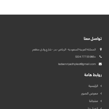
العربية
English
تواصل معنا
المملكة العربية السعودية - الرياض- بدر - شارع وادي مطعم
+966 55 777 5334
ladaenriyadhplast@gmail.com
روابط هامة
الرئيسية
معرض الصور
منتجاتنا
اتصل بنا