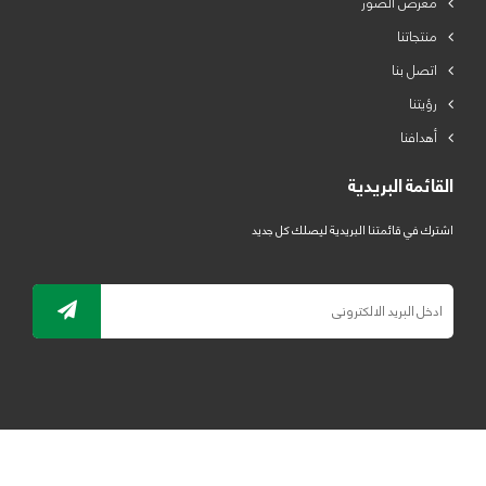
معرض الصور
منتجاتنا
اتصل بنا
رؤيتنا
أهدافنا
القائمة البريدية
اشترك في قائمتنا البريدية ليصلك كل جديد
جميع الحقوق محفوظة لمصنع لدائن الرياض للبلاستيك 2019 ©