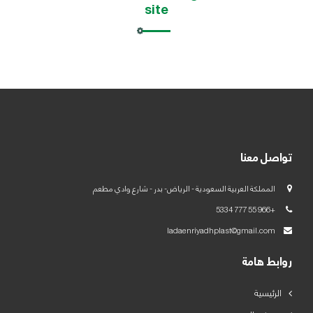
site
العربية
English
تواصل معنا
المملكة العربية السعودية - الرياض- بدر - شارع وادي مطعم
+966 55 777 5334
ladaenriyadhplast@gmail.com
روابط هامة
الرئيسية