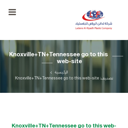
الرئيسية
Knoxville+TN+Tennessee go to this
معرض
web-site
الصور
+966
55
الرئيسية
منتجاتنا
777
تصنيف: Knoxville+TN+Tennessee go to this web-site
5334
اتصل
بنا
ladaenriyadhplast@gmail.com
رؤيتنا
أهدافنا
Knoxville+TN+Tennessee go to this web-