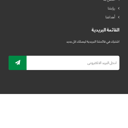
رؤيتنا
أهدافنا
القائمة البريدية
اشترك في قائمتنا البريدية ليصلك كل جديد
جميع الحقوق محفوظة لمصنع لدائن الرياض للبلاستيك 2019 ©
ELRYAD
تصميم مواقع / تطبيقات