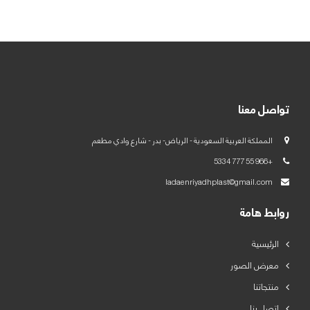
العربية
English
تواصل معنا
المملكة العربية السعودية - الرياض- بدر - شارع وادي مطعم
+966 55 777 5334
ladaenriyadhplast@gmail.com
روابط هامة
الرئيسية
معرض الصور
منتجاتنا
اتصل بنا