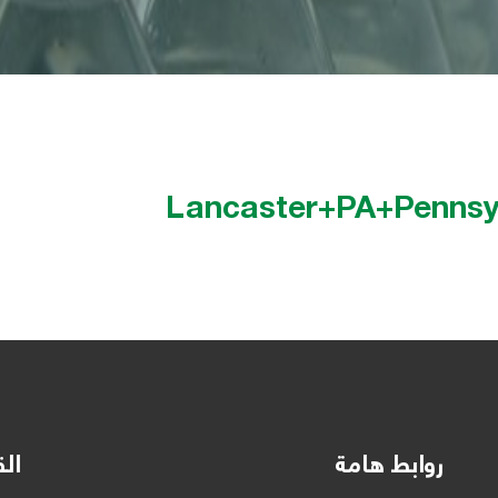
Lancaster+PA+Pennsylv
روابط هامة
الق