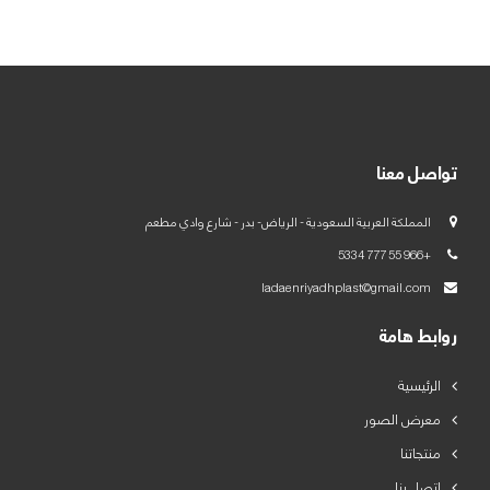
العربية
English
تواصل معنا
المملكة العربية السعودية - الرياض- بدر - شارع وادي مطعم
+966 55 777 5334
ladaenriyadhplast@gmail.com
روابط هامة
الرئيسية
معرض الصور
منتجاتنا
اتصل بنا