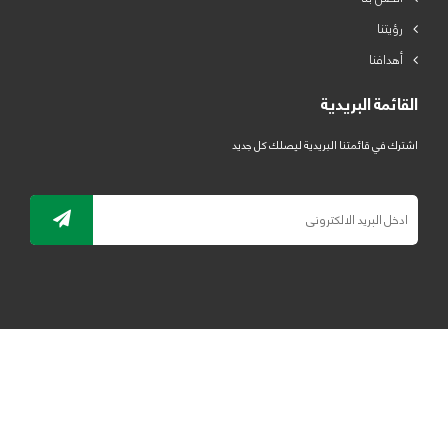
رؤيتنا
أهدافنا
القائمة البريدية
اشترك في قائمتنا البريدية ليصلك كل جديد
جميع الحقوق محفوظة لمصنع لدائن الرياض للبلاستيك 2019 ©
ELRYAD
تصميم مواقع / تطبيقات