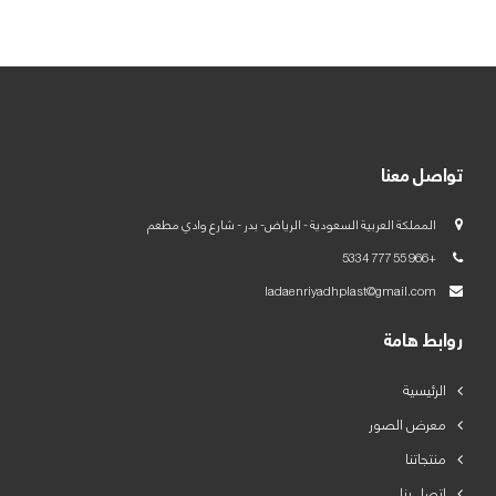
العربية
English
تواصل معنا
المملكة العربية السعودية - الرياض- بدر - شارع وادي مطعم
+966 55 777 5334
ladaenriyadhplast@gmail.com
روابط هامة
الرئيسية
معرض الصور
منتجاتنا
اتصل بنا