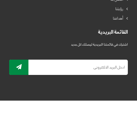
رؤيتنا
أهدافنا
القائمة البريدية
اشترك في قائمتنا البريدية ليصلك كل جديد
جميع الحقوق محفوظة لمصنع لدائن الرياض للبلاستيك 2019 ©
ELRYAD
تصميم مواقع / تطبيقات