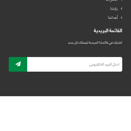
رؤيتنا
أهدافنا
القائمة البريدية
اشترك في قائمتنا البريدية ليصلك كل جديد
جميع الحقوق محفوظة لمصنع لدائن الرياض للبلاستيك 2019 ©
ELRYAD
تصميم مواقع / تطبيقات