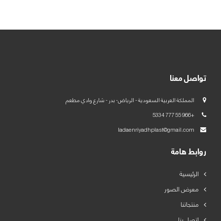
العربية
English
تواصل معنا
المملكة العربية السعودية - الرياض- بدر - شارع وادي مطعم
+966 55 777 5334
ladaenriyadhplast@gmail.com
روابط هامة
الرئيسية
معرض الصور
منتجاتنا
اتصل بنا