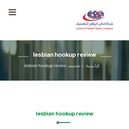
الرئيسية
lesbian hookup review
معرض
الصور
+966
الرئيسية
تصنيف: lesbian hookup review
55
منتجاتنا
777
5334
اتصل
بنا
ladaenriyadhplast@gmail.com
رؤيتنا
lesbian hookup review
أهدافنا