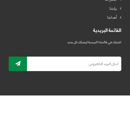
رؤيتنا
أهدافنا
القائمة البريدية
اشترك في قائمتنا البريدية ليصلك كل جديد
جميع الحقوق محفوظة لمصنع لدائن الرياض للبلاستيك 2019 ©
ELRYAD
تصميم مواقع / تطبيقات