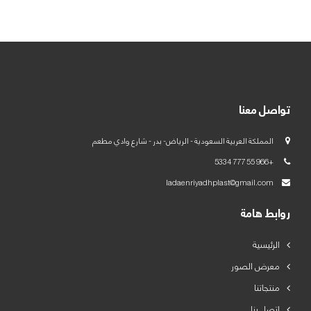
العربية
English
تواصل معنا
المملكة العربية السعودية - الرياض- بدر - شارع وادي مطعم
+966 55 777 5334
ladaenriyadhplast@gmail.com
روابط هامة
الرئيسية
معرض الصور
منتجاتنا
اتصل بنا