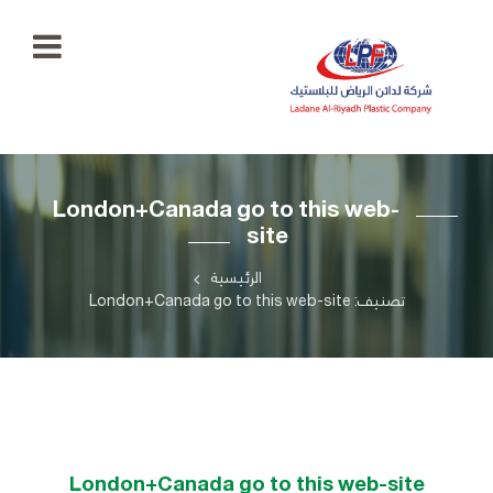
الرئيسية
London+Canada go to this web-
معرض
site
الصور
+966
55
الرئيسية
منتجاتنا
777
تصنيف: London+Canada go to this web-site
5334
اتصل
بنا
ladaenriyadhplast@gmail.com
رؤيتنا
أهدافنا
London+Canada go to this web-site