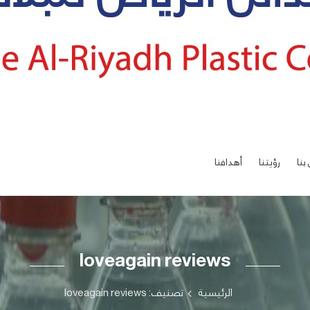
بنا
رؤيتنا
أهدافنا
loveagain reviews
الرئيسية
تصنيف: loveagain reviews