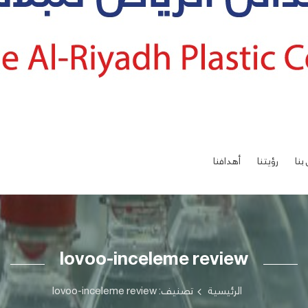
بنا
رؤيتنا
أهدافنا
lovoo-inceleme review
الرئيسية
تصنيف: lovoo-inceleme review