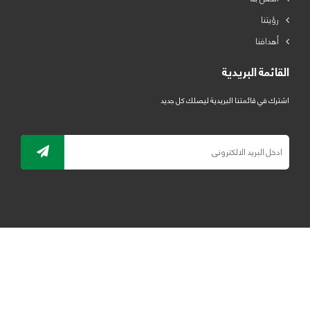
رؤيتنا
أهدافنا
القائمة البريدية
اشترك في قائمتنا البريدية ليصلك كل جديد
جميع الحقوق محفوظة لمصنع لدائن الرياض للبلاستيك 2019 ©
ELRYAD
تصميم مواقع / تطبيقات