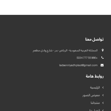
العربية
English
تواصل معنا
المملكة العربية السعودية - الرياض- بدر - شارع وادي مطعم
+966 55 777 5334
ladaenriyadhplast@gmail.com
روابط هامة
الرئيسية
معرض الصور
منتجاتنا
اتصل بنا